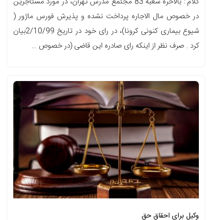
کلام : بالاخره شعبه 83 مجتمع مدرس تهران، در مورد مستاجرین
در خصوص مال الاجاره پرداخت نشده و پذیرش فورس ماژور (
شیوع بیماری کنونی کرونا)، در رای خود در تاریخ 2/10/99بیان
کرد . صرف نظر از اینکه رای صادره این قاضی (در خصوص …
وکیل برای احقاق حق