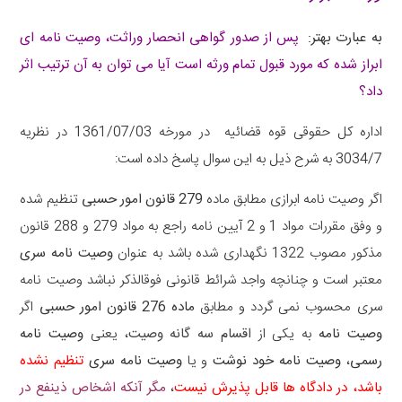
به عبارت بهتر:
پس از صدور گواهی انحصار وراثت، وصیت نامه ای
ابراز شده که مورد قبول تمام ورثه است آیا می توان به آن ترتیب اثر
داد؟
اداره کل حقوقی قوه قضائیه در مورخه 1361/07/03 در نظریه
3034/7 به شرح ذیل به این سوال پاسخ داده است:
اگر وصیت نامه ابرازی مطابق ماده
279 قانون امور حسبی
تنظیم شده
و وفق مقررات مواد 1 و 2 آیین نامه راجع به مواد 279 و 288 قانون
مذکور مصوب 1322 نگهداری شده باشد به عنوان
وصیت نامه سری
معتبر است و چنانچه واجد شرائط قانونی فوقالذکر نباشد وصیت نامه
سری محسوب نمی گردد و مطابق
ماده 276 قانون امور حسبی
اگر
وصیت نامه
به یکی از
اقسام سه گانه وصیت
، یعنی
وصیت نامه
رسمی
،
وصیت نامه خود نوشت
و یا
وصیت نامه سری
تنظیم نشده
باشد، در دادگاه ها قابل پذیرش نیست
،
مگر آنکه اشخاص ذینفع در