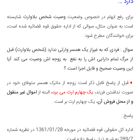
دارد …
برای رفع ابهام در خصوص وضعیت
وصیت شخص بلاوارث
شایسته
است به عنوان مثال، سوالی که از اداره حقوق قوه قضائیه شده است،
برای خوانندگان مطرح شود:
سوال : فردی که به غیراز یک همسر وارثی ندارد (شخص بلاوارث) قبل
از مرگ تمام دارایی اش را به نفع به زوجه اش وصیت می کند آیا
این وصیت صحیح و قابل اجرا است ؟
♦
قبل از پاسخ قابل ذکر است زوجه از ماترک همسر متوفای خود در
صورت نداشتن فرزند،
یک چهارم ارث می برد
،
البته از
اموال غیر منقول
و از محل فروش آن
، یک چهارم ارث بر است .
پاسخ :
اداره کل حقوقی قوه قضائیه در مورخه 1361/01/28 در نظریه شماره
289/7 به شرح ذیل پاسخ داده است :