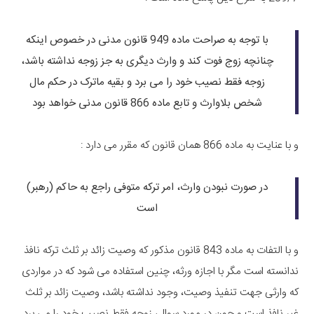
با توجه به صراحت ماده 949 قانون مدنی در خصوص اینکه
چنانچه زوج فوت کند و وارث دیگری به جز زوجه نداشته باشد،
زوجه فقط نصیب خود را می برد و بقیه ماترک در حکم مال
شخص بلاوارث و تابع ماده 866 قانون مدنی خواهد بود
و با عنایت به ماده 866 همان قانون که مقرر می دارد :
در صورت نبودن وارث، امر ترکه متوفی راجع به حاکم (رهبر)
است
و با التفات به ماده 843 قانون مذکور که وصیت زائد بر ثلث ترکه نافذ
ندانسته است مگر با اجازه ورثه، چنین استفاده می شود که در مواردی
که وارثی جهت تنفیذ وصیت، وجود نداشته باشد، وصیت زائد بر ثلث
غیر نافذ است و چون در مورد سوال، زوجه فقط نصیب خود را می برد