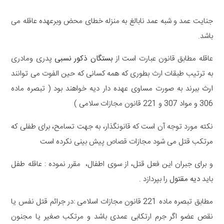
جنایت عمد و شبه عمد نابالغ به منزله خطای محض وبرعهده عاقله می
باشد.
عاقله مطابق قانون عبارت است از
بستگان ذکور نسبی
پدری ومادری
به ترتیب طبقات ارث بطوری که همه کسانی که حین الفوت می توانند
ارث
ببرند به صورت مساوی عهده دار دیه خواهند بود ( تبصره ماده
306 و مواد 307 و 221 قانون مجازات سلامی )
نکته مورد توجه آن است که قانونگذار، به جهت تسامح، برای طفلی که
مرتکب قتل می شود مجازات
قصاص
پیش بینی نکرده است
و برای جبران این فعل قتل، از سوی اطفال، مقرر نموده : عاقله طفل
باید
دیه مقتول
را بپردازد .
مطابق تبصره ماده 221 قانون مجازات اسلامی :در جرائم قتل نفس یا
نقص عضو اگر جرم ارتکابی عمدی باشد و مرتکب صغیر یا مجنون