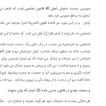
سومین مستند حقوقی
اصل 40 قانون اساسی
است که اشعار می 
تجاوز به منافع عمومی قرار دهد .
وکیل
: و در این مورد نیز قاعده فقهی لاضررولا ضرار موجود می باش
شخصی به نام زراره از امام باقر (ع) نقل می کند، که ماجرا از این قرار
شخصی به نام سمره بن جندب در یک باغی یک درخت خرما داشته که 
صاحب خانه به منظور اینکه صاحب نخل خرمایش بوده هراز گاهی
اعتراض را سر میداده و متذکر می شده که تو سمره بایستی برای 
رجوع و از سمره شکایت می کند و پیامبر به سمره متذکر می شود از
اجازه بگیری و سمره سرپیچی کرد و حضرت به سمره پیشنهاد فروش 
خانه گفت برو آن درخت را از ریشه بکن و بیرون بیاندازد٬ زیرا که در اسلام کسی حق ندارد به خاطر منافع خود به دیگری ضرر رساند.
و مستند بعدی در قانون مدنی ماده 30 است که بیان نموده :
هر مالکی نسبت به مایملک خود هر گونه تصرف و انتفاع دارد . مگر د