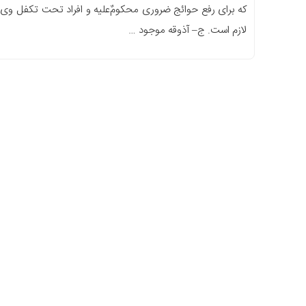
که برای رفع حوائج ضروری محکومٌ‌علیه و افراد تحت تکفل وی
لازم است. ج– آذوقه موجود …