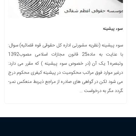
سوء پیشینه
سوء پیشینه (نظریه مشورتی اداره کل حقوقی قوه قضائیه) سوال:
با عنایت به ماده25 قانون مجازات اسلامی مصوب1392
وتبصره1 یک آن (در خصوص سوء پیشینه ) که مقرر می دارد:
درغیر موارد فوق مراتب محکومیت در پیشینه کیفری محکوم درج
می شود لکن در گواهی­ های صادره از مراجع ذی­ربط منعکس نمی­
گردد مگر به درخواست …