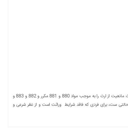
موانع ارث و شرایط محرومیت از ارث در قانون مدنی وکیل ارث مانعیت از ارث را به موجب مواد 880 و 881 مکرر و 882 و 883 و
 حالتی ست، برای فردی که فاقد شرایط وراثت است و از نظر شرعی و