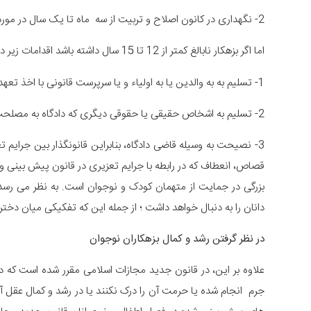
2- نگهداری در کانون اصلاح و تربیت از سه ماه تا یک سال در مورد جرایم تغیزی درجه یک تا پنج.
اما اگر بزهکار نابالغ کمتر از 12 تا 15 سال داشته باشد اقدامات زیر در مورد آن ها اتخاذ خواهد شد.
1- تسلیم به به والدین یا به اولیاء و یا سرپرست قانونی با اخذ تعهد به تادیب و تربیت و مواظبت در حسن اخلاق طفل یا نوجوان.
2- تسلیم به اشخاص حقیقی یا حقوقی دیگری که دادگاه به مصلحت طفل یا نوجوان بداند.
3- نصیحت به وسیله قاضی دادگاه، بنابراین قانونگذار بین جرا
قصاص، انعطاف که در رابطه با جرایم تعزیری در قانون پیش بینی وجود 
بزرگی در جمایت از متهمان کودک و نوجوان است. به نظر می رسد
دانان را به دنبال خواهد داشت ؛ از جمله این که تفکیکی میان دختران و پسران در سن
در نظر گرفتن رشد و کمال بزهکاران نوجوان
جرم انجام شده یا حرمت آن را درک نکنند یا در رشد و کمال عقل 