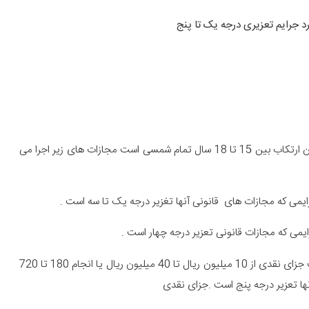
د جرایم تعزیری درجه یک تا پنج
درباره نوجوانانی که مرتکب جرم تعزیی شده اند و سن آنها در زمان ارتکاب بین 15 تا 18 سال تمام شمسی است مجازات های زیر اجرا می
3 – نگهداری در کانون اصلاح و تربیت ازیک ماه تا سال یا پرداخت جزای نقدی از 10 میلیون ریال تا 40 میلیون ریال یا انجام 180 تا 720
ها تعزیر درجه پنج است .جزای نقدی