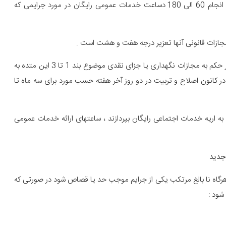
پرداخت جزای نقدی از یک میلیون ریال تا 10 میلیون ریال یا انجام 60 الی 180 دساعت خدمات عمومی رایگان در مورد جرایمی که
دادگاه می تواند با توجه بهوضه متهم و جرم ارتکابی، به جای صدور حکم به مجازات نگهداری یا جزای نقدی موضوع بند 1 تا 3 این متده به
در کانون اصلاح و تربیت در دو روز آخر هفته حسب مورد برای سه ماه تا
د به اریه خدمات اجتماعی رایگان بپردازند ، ساعتهای ارائه خدمات عمومی
جدید
 هرگاه نا بالغ مرتکب یکی از جرایم موجب حد یا قصاص شود در صورتی که