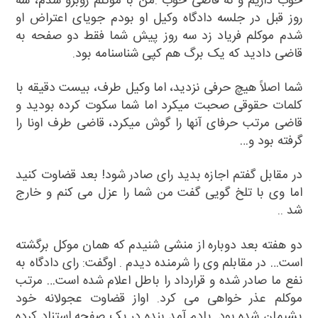
خوب داریم و نه قاضی خوب .من با موکلم روبرو شدم، سه
روز قبل در جلسه دادگاه
وکیل
او بودم جویای اعتراض او
شدم موکلم فریاد زد سه روز پیش شما فقط دو صفحه به
قاضی
دادید که یک برگ هم کپی شناسنامه بود.
شما اصلاً هیچ حرفی نزدید، اما وکیل طرف، بیست دقیقه با
کلمات حقوقی صحبت میکرد اما شما سکوت کرده بودید و
قاضی مرتب حرفای آنها را گوش میکرد، قاضی طرف اونا را
گرفته بود و…
در مقابل گفتم اجازه بدید رای صادر شود! بعد قضاوت کنید
اما وی با تلخ گویی گفت من شما را عزل می کنم و خارج
شد ..
دو هفته بعد دوباره از منشی شنیدم که همان موکل برگشته
است… در مقابلم وی را شرمنده دیدم . اوگفت: رای دادگاه به
نفع ما صادر شده و قرارداد را باطل اعلام شده است… مرتب
موکلم عذر خواهی می کرد. اواز قضاوت عجولانه خود
پشیمان شده بود. یادم آمد بنده در یک صفحه استناد کرده