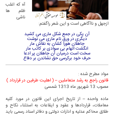
آه که اغلب
ظلم ها
ناشی
ازجهل و ناآگاهی است و این شعر راگفتم:
آن یکی در جمع شکل ماری می کشید
دیگری در ورق نام ماری می نوشت
جاهلان هورا کشان به نقاش مار
انگشت اتهام بی سوادی بر کاتب مار
سخت است درمیان آن جاهلان پر ادعا
حرف خود برکرسی حق نشاندن بر دفاع
مواد مطرح شده :
‌قانون راجع به رشد متعاملین – ( اهلیت طرفین در قرارداد )
‌مصوب 13 شهریور ماه 1313 شمسی
‌ماده واحده – از تاریخ اجرای این قانون در مورد کلیه
معاملات، قراردادها و عقود و ایقاعات به استثناء نکاح و
طلاق
محاکم عدلیه و ادارات دولتی و دفاتر‌ اسناد رسمی باید