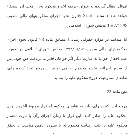
اموال انتقال گیرنده به عنوان جریمه اخذ و محکوم به، از محل آن استیفاء
21
. (
خواهد شد
مستند ماده
قانون نحوه اجرای محکومیتهای مالی مصوب
)
15/7/1393
مجلس شورای اسلامی
23
)
(
آیا میدانید
در موارد حقوقی
مدنی
مطابق ماده
قانون نحوه اجرای
/
/
محکومیتهای مالی مصوب ۱۳۹۳
۰۷
۱۵ مجلس شورای اسلامی در صورت
عدم احقاق حق یا به عبارت دیگر اگر خواهان قادر به دریافت حق خود، پس
از صدور اجرائیه نباشد محکوم له می تواند از مرجع اجرا کننده راَی،
.
تقاضای ممنوعیت خروج محکوم علیه را بنماید
23 :
متن ماده
مرجع اجرا کننده راَی، باید به تقاضای محکوم له قرار ممنوع الخروج بودن
.
محکوم علیه را صادر کنند
این قرار تا زمان اجرای راَی یا ثبوت اعسار
محکوم علیه یا جلب رضایت محکوم له یا سپردن تامین مناسب یا تحقق