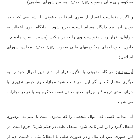
)
15/7/1393
محکومیتهای مالی مصوب
مجلس شورای اسلامی
و اگر دادخواست اعسار از سوی اشخاص حقوقی یا اشخاصی که تاجر
بودن آنها نزد دادگاه مسلم است، طرح شود ؛ دادگاه بدون اخطار به
15
. (
خواهان، قرار رد دادخواست وی را صادر میکند
مستند تبصره ماده
15/7/1393
قانون نحوه اجرای محکومیتهای مالی مصوب
مجلس شورای
)
اسلامی
آیا میدانید
هر گاه مدیونی با انگیزه فرار از ادای دین اموال خود را به
دیگری منتقل کند و اگر این امر ثابت شود مجازات وی حبس تعزیری یا
6
جزای نقدی درجه
یا جزای نقدی معادل نصف محکوم به، یا هر دو مجازات
.
می شوند
آیا میدانید
کسی که اموال شخصی را که مدیون است با علم به موضوع،
.
انتقال گیرد و این امر ثابت شود، منتقل علیه، در حکم شریک جرم است
در
این صورت عین آن مال و در صورت طلب یا انتقال؛ مثل یا قیمت آن، از