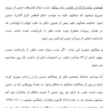
:
515
همچنین ماده
این قانون بیان میکن
د
مدت تمام کیفرهای حبس از روزی
شروع میشود که محکوم علیه به موجب حکم قطعی لازم الاجرا، حبس
.
شود
چنانچه محکوم علیه پیش از صدور حکم به علت اتهام یا اتهاماتی که
در همان پرونده مطرح بوده تحت نظر یا بازداشت شده باشد، مدت
.
بازداشت قبلی از میزان حبس او کسر می شود
:
و مطابق تبصره این ماده
اگر مدت زمان تحت نظر، یا بازداشت شدن
متهم ،کمتر از ۲۴ ساعت باشد، در احتساب ایام باز داشت یک روز محاسبه
.
می شود
آیا میدانید چنانکه شخصی قبل از محاکمه مدتی را در زندان سپری کرده
باشد و پس از محاکمه محکوم به شلاق شود؛ به تعداد روزهایی که در حبس
بوده است یعنی به ازای هر روز حبس ۳ ضربه شلاق از مجازات وی کم
/
/
516
میشود مستند بند ب ماده
قانون مجازات اسلامی مصوب ۱۳۹۲
۰۱
۰۲
:
که مشعراست
در مورد محکومیت به شلاق به عنوان مجازات تعزیری به