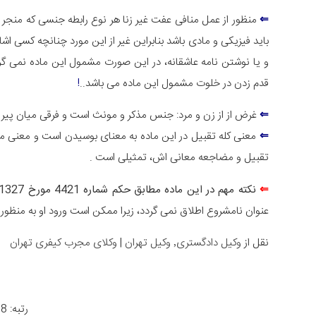
⇐
منظور از عمل منافی عفت غیر زنا هر نوع رابطه جنسی که منجر ب
باید فیزیکی و مادی باشد بنابراین غیر از این مورد چنانچه کسی اش
و یا نوشتن نامه عاشقانه، در این صورت مشمول این ماده نمی گردد
قدم زدن در خلوت مشمول این ماده می باشد..
!
⇐
غرض از از زن و مرد: جنس مذکر و مونث است و فرقی میان پیر و ج
⇐
معنی کله تقبیل در این ماده به معنای بوسیدن است و معنی م
تقبیل و مضاجعه معانی اش، تمثیلی است .
⇐
نکته مهم در این ماده مطابق حکم شماره 4421 مورخ 19/10/1327 :
عنوان نامشروع اطلاق نمی گردد، زیرا ممکن است ورود او به منظور 
نقل از
وکیل دادگستری٬‌ وکیل تهران
|
وکلای مجرب کیفری تهران
رتبه: 4.8 از 966 رأی