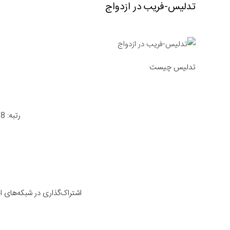
تدلیس-فریب در ازدواج
تدلیس چیست
رتبه: 4.8 از 966 رأی
اشتراک‌گذاری در شبکه‌های 