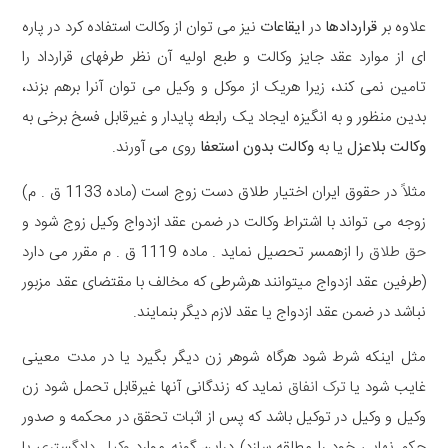
علاوه بر
قراردادها
در
ایقاعات
نیز می توان از وکالت استفاده کرد در پاره
ای از موارد عقد جایز وکالت و طبع اولیه آن نظر طرفهای قرارداد را
تامین نمی کند، زیرا هریک از موکل و وکیل می توان آنرا برهم بزند،
بدین منظور و به انگیزه ایجاد یک رابطه پایدار و غیرقابل فسخ برخی به
وکالت بلاعزل
یا به
وکالت بدون استعفا
روی می آورند.
مثلاً در حقوق ایران اختیار طلاق دست زوج است (ماده 1133 ق . م)
زوجه می تواند با اشتراط وکالت در ضمن عقد ازدواج وکیل زوج شود و
حق طلاق
را ازهمسر تحصیل نماید . ماده 1119 ق . م مقرر می دارد
(طرفین عقد ازدواج میتوانند هرشرطی که مخالف با مقتضای عقد مزبور
نباشد در ضمن عقد ازدواج یا عقد لازم دیگر بنمایند.
مثل اینکه شرط شود هرگاه شوهر زن دیگر بگیرد یا در مدت معینی
غایب شود یا
ترک انفاق
نماید که زندگانی آنها غیرقابل تحمل شود زن
وکیل و وکیل در توکیل باشد که پس از اثبات تحقق در محکمه و صدور
حکم نهایی خود را مطلقه سازد) دراین گونه موارد
وکیل دادگستری
با