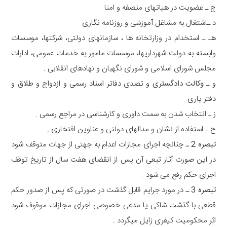
ج ـ عضویت در هیاتهای منصفه و امنا .
د ـاشتغال به مشاغل آموزشی و روزنامه نگاری .
هـ ـ استخدام در وزارتخانه ها ، سازمانهای دولتی، شرکتها، موسسات
وابسته به دولت شهرداریها، موسسات مامور به خدمات عمومی، ادارات
مجلس شورای اسلامی و شورای نگهبان و نهادهای انقلابی .
و ـ
وکالت دادگستری
و تصدی دفاتر اسناد رسمی و ازدواج و
طلاق
و
دفتر یاری .
ز ـ انتخاب شدن به سمت داوری و کارشناسی در مراجع رسمی .
ح ـ استفاده از نشان و مدالهای دولتی و عناوین افتخاری .
تبصره 2 ـ
چنانچه اجرای مجازات اعدام به جهتی از جهات متوقف شود
در این صورت آثار تبعی آن پس از انقضای هفت سال از تاریخ توقف
اجرای حکم رفع می شود .
تبصره 3 ـ
در مورد جرایم قابل گذشت در صورتی که پس از صدور حکم
قطعی با گذشت شاکی یا مدعی خصوصی اجرای مجازات موقوف شود
اثر محکومیت کیفری زایل میگردد .