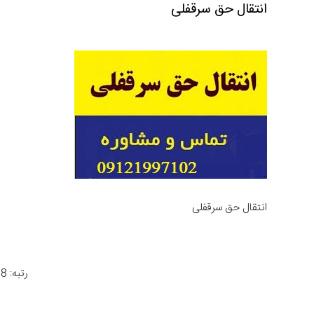
انتقال حق سرقفلی
انتقال حق سرقفلی
رتبه: 4.8 از 966 رأی