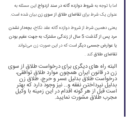
اما با توجه به
شروط دوازده گانه در سند ازدواج
این مسئله به
عنوان یک شرط برای
تقاضای طلاق از سوی زن
بیان شده است.
یعنی دهمین شرط از شروط دوازده گانه عقد نکاح،
بچه‌دار نشدن
مرد پس از گذشت 5 سال از زندگی مشترک به جهت عقیم بودن
یا عوارض جسمی دیگر
است که در این صورت زن می‌تواند
تقاضای طلاق
کند .
البته راه های دیگری برای
درخواست طلاق از سوی
زن
در قانون ایران همچون موارد
طلاق توافقی
،
درخواست
طلاق بدلیل عسر و حرج
،
طلاق زن
بدلیل نپرداختن نفقه
و… نیز وجود دارد که بهتر
است قبل از هر گونه اقدام در این زمینه با
وکیل
مجرب طلاق
مشورت نمایید.