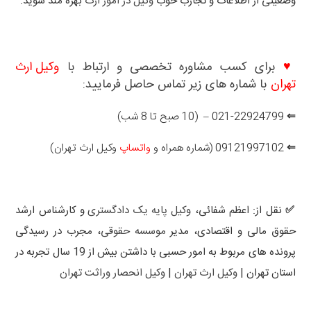
وضعیتی از اطلاعات و تجارب خوب
وکیل در امور ارث
بهره مند شوید.
♥
برای کسب مشاوره تخصصی و ارتباط با
وکیل ارث
تهران
با شماره های زیر تماس حاصل فرمایید:
⇐
021-22924799 – (10 صبح تا 8 شب)
⇐
09121997102 (شماره همراه و
واتساپ
وکیل ارث تهران)
✅ نقل از: اعظم شفائی،
وکیل پایه یک دادگستری
و کارشناس ارشد
حقوق مالی و اقتصادی، مدیر
موسسه حقوقی
، مجرب در رسیدگی
پرونده های مربوط به امور حسبی با داشتن بیش از 19 سال تجربه در
استان تهران |
وکیل ارث تهران
|
وکیل انحصار وراثت تهران