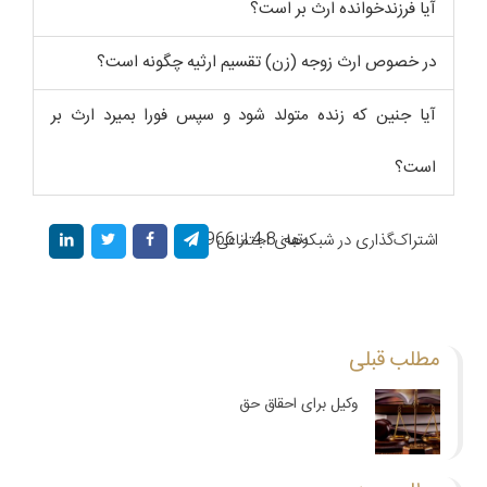
آیا فرزندخوانده ارث بر است؟
در خصوص ارث زوجه (زن) تقسیم ارثیه چگونه است؟
آیا جنین که زنده متولد شود و سپس فورا بمیرد ارث بر
است؟
رتبه: 4.8 از 966 رأی
اشتراک‌گذاری در شبکه‌های اجتماعی
مطلب قبلی
وکیل برای احقاق حق