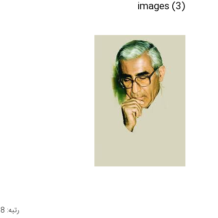
images (3)
رتبه: 4.8 از 966 رأی