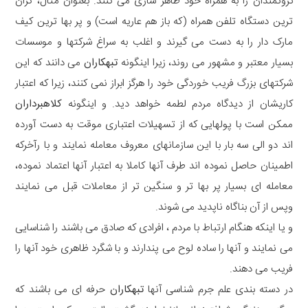
ثروتمندان را به همراه خود ظاهر سازی می کنند. بعنوان مثال، گران
ترین دستگاه تلفن همراه (که باز هم عاریه است) و پر بها ترین کیف
مارک دار را به دست می گیرند و اغلب به سراغ شرکتها و موسسات
بسیار معتبر و مشهور می روند، زیرا اینگونه
تبهکاران
می دانند که این
شرکتهای بزرگ فریب خوردگی خود را هرگز ابراز نمی کنند، زیرا که اعتبار
کاریشان از دیدگاه مردم لطمه خواهد دید. و اینگونه
کلاهبرداران
ممکن است با پولهایی که از تسهیلات اعتباری موقت به دست آورده
اند دو الی سه بار با این سازمانهای معروف معامله نمایند و با رآخرکه
اطمینان حاصل نموده اند طرف آنها کاملا به اعتبار آنها اعتماد نموده،
معامله ای بسیار پر بها تر و سنگین تر از معاملات قبل می نمایند
وپس از آن بناگاه ناپدید می شوند.
و یا اینکه هنگام ارتباط با مردم ، افرادی که صادق می باشند را شناسایی
می نمایند و آنها را ساده لوح می پندارند و با شگرد ظاهری خود آنها را
فریب می دهند.
در دسته بندی علم جرم شناسی آنها
تبهکاران
حرفه ای می باشند که