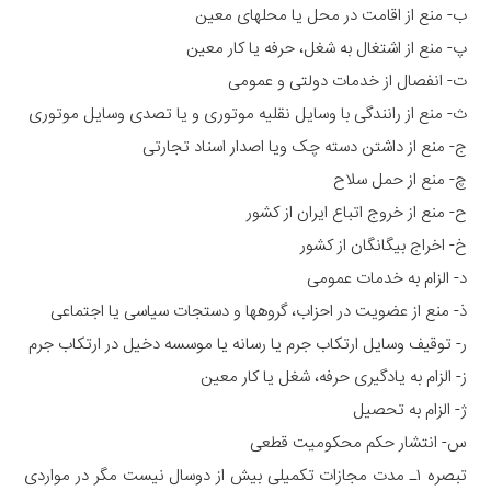
ب- منع از اقامت در محل یا محلهای معین
پ- منع از اشتغال به شغل، حرفه یا کار معین
ت- انفصال از خدمات دولتی و عمومی
ث- منع از رانندگی با وسایل نقلیه موتوری و یا تصدی وسایل موتوری
ج- منع از داشتن دسته چک ویا اصدار اسناد تجارتی
چ- منع از حمل سلاح
ح- منع از خروج اتباع ایران از کشور
خ- اخراج بیگانگان از کشور
د- الزام به خدمات عمومی
ذ- منع از عضویت در احزاب، گروهها و دستجات سیاسی یا اجتماعی
ر- توقیف وسایل ارتکاب جرم یا رسانه یا موسسه دخیل در ارتکاب جرم
ز- الزام به یادگیری حرفه، شغل یا کار معین
ژ- الزام به تحصیل
س- انتشار حکم محکومیت قطعی
تبصره ۱ـ مدت مجازات تکمیلی بیش از دوسال نیست مگر در مواردی