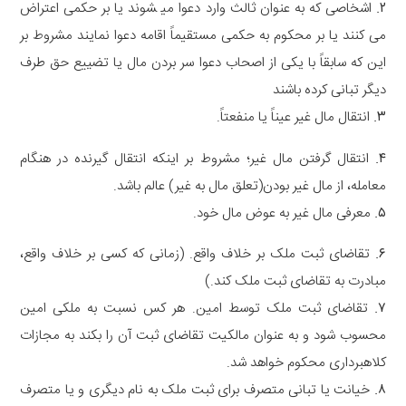
۲
.
ﺍﺷﺨﺎﺻﯽ ﮐﻪ ﺑﻪ ﻋﻨﻮﺍﻥ ﺛﺎﻟﺚ ﻭﺍﺭﺩ ﺩﻋﻮﺍ ﻣﯿ‌ ﺸﻮﻧﺪ ﯾﺎ ﺑﺮ ﺣﮑﻤﯽ ﺍﻋﺘﺮﺍﺽ
می کنند ﯾﺎ ﺑﺮ ﻣﺤﮑﻮﻡ ﺑﻪ ﺣﮑﻤﯽ ﻣﺴﺘﻘﯿﻤﺎً ﺍﻗﺎﻣﻪ ﺩﻋﻮﺍ ﻧﻤﺎﯾﻨﺪ ﻣﺸﺮﻭﻁ ﺑﺮ
ﺍﯾﻦ ﮐﻪ ﺳﺎﺑﻘﺎً ﺑﺎ ﯾﮑﯽ ﺍﺯ ﺍﺻﺤﺎﺏ ﺩﻋﻮﺍ ﺳﺮ ﺑﺮﺩﻥ ﻣﺎﻝ ﯾﺎ ﺗﻀﯿﯿﻊ ﺣﻖ ﻃﺮﻑ
ﺩﯾﮕﺮ ﺗﺒﺎﻧﯽ ﮐﺮﺩﻩ ﺑﺎﺷﻨﺪ
۳
.
ﺍﻧﺘﻘﺎﻝ ﻣﺎﻝ ﻏﯿﺮ ﻋﯿﻨﺎً ﯾﺎ ﻣﻨﻔﻌﺘﺎً.
۴
.
ﺍﻧﺘﻘﺎﻝ گرفتن ﻣﺎﻝ ﻏﯿﺮ؛ مشروط بر اینکه انتقال گیرنده ﺩﺭ ﻫﻨﮕﺎﻡ
معامله، از مال غیر بودن(تعلق مال به غیر) ﻋﺎﻟﻢ ﺑﺎﺷﺪ.
۵
.
ﻣﻌﺮﻓﯽ ﻣﺎﻝ ﻏﯿﺮ ﺑﻪ ﻋﻮﺽ ﻣﺎﻝ ﺧﻮﺩ.
۶
.
ﺗﻘﺎﺿﺎﯼ ﺛﺒﺖ ﻣﻠﮏ ﺑﺮ ﺧﻼﻑ ﻭﺍﻗﻊ. (زمانی که کسی بر خلاف واقع،
مبادرت به تقاضای ثبت ملک کند.)
۷
.
ﺗﻘﺎﺿﺎﯼ ﺛﺒﺖ ﻣﻠﮏ ﺗﻮﺳﻂ ﺍﻣﯿﻦ. هر کس نسبت به ملکی امین
محسوب شود و به عنوان مالکیت تقاضای ثبت آن را بکند به مجازات
کلاهبرداری محکوم خواهد شد.
۸
.
ﺧﯿﺎﻧﺖ ﯾﺎ ﺗﺒﺎﻧﯽ ﻣﺘﺼﺮﻑ ﺑﺮﺍﯼ ﺛﺒﺖ ﻣﻠﮏ ﺑﻪ ﻧﺎﻡ ﺩﯾﮕﺮﯼ ﻭ ﯾﺎ ﻣﺘﺼﺮﻑ