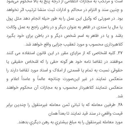
ﺍﺳﺖ ﻭ ﻣﺮﺗﮑﺐ ﺑﻪ ﻣﺠﺎﺯﺍﺕ ﺍﻧﺘﻈﺎﻣﯽ ﺍﺯ ﺩﺭﺟﻪ ﭘﻨﺞ ﺑﻪ ﺑﺎﻻ ﻣﺤﮑﻮﻡ ﻣﯽﺷﻮﺩ
ﻭ ﭼﻨﯿﻦ ﺳﻨﺪ ﻭ ﺍﻟﺘﺰﺍﻡ ﺩﺭ ﻣﺤﺎﮐﻢ ﻭ ﺍﺩﺍﺭﺍﺕ ﺛﺒﺖ ﻣﻨﺸﺎ ﺗﺮﺗﯿﺐ ﺍﺛﺮ ﻧﺨﻮﺍﻫﺪ
ﺑﻮﺩ. ﺩﺭ ﺻﻮﺭﺗﯽ ﮐﻪ ﻭﮐﯿﻞ ﺍﯾﻦ ﻋﻤﻞ ﺭﺍ ﺑﻪ ﻃﻮﺭ ﺣﯿﻠﻪ ﺍﻧﺠﺎﻡ ﺩﻫﺪ ﻣﺜﻞ ﭘﻮﻝ
ﯾﺎ ﻣﺎﻝ ﯾﺎ ﺳﻨﺪﯼ ﺩﺭ ﻇﺎﻫﺮ ﺑﻪ ﻋﻨﻮﺍﻥ ﺩﯾﮕﺮ ﻭ ﺩﺭ ﺑﺎﻃﻦ ﺭﺍﺟﻊ ﺑﻪ ﻋﻤﻞ ﻭﮐﺎﻟﺖ
ﺑﺎﺷﺪ ﻭ ﯾﺎ ﺩﺭ ﻇﺎﻫﺮ ﺑﻪ ﺍﺳﻢ ﺷﺨﺺ ﺩﯾﮕﺮ ﻭ ﺩﺭ ﺑﺎﻃﻦ ﺑﺮﺍﯼ ﺧﻮﺩ ﺑﮕﯿﺮﺩ
ﮐﻼﻫﺒﺮﺩﺍﺭﯼ ﻣﺤﺴﻮﺏ ﻭ ﻣﻮﺭﺩ ﺗﻌﻘﯿﺐ ﺟﺰﺍﯾﯽ ﻭﺍﻗﻊ ﺧﻮﺍﻫﺪ ﺷﺪ.
۲۷
.
ﮐﻠﯿﻪ ﺍﺷﺨﺎﺻﯽ ﮐﻪ ﺍﺯ ﻣﺰﺍﯾﺎﯼ ﻣﻘﺮﺭ ﺩﺭ ﺍﯾﻦ ﻗﺎﻧﻮﻥ ﺍﺳﺘﻔﺎﺩﻩ ﻣﯽ ﮐﻨﻨﺪ
ﻣﻮﻇﻔﻨﺪ ﺩﺭ ﺗﻘﺎﺿﺎ ﻧﺎﻣﻪ ﺧﻮﺩ ﻫﺮ ﮔﻮﻧﻪ ﺣﻘﯽ ﺭﺍ ﮐﻪ ﺍﺷﺨﺎﺹ ﺣﻘﯿﻘﯽ ﯾﺎ
ﺣﻘﻮﻗﯽ ﻧﺴﺒﺖ ﺑﻪ ﺗﻤﺎﻡ ﯾﺎ ﻗﺴﻤﺘﯽ ﺍﺯ ﺍﻣﻼﮎ ﻭ ﺍﺳﻨﺎﺩ ﻣﻮﺭﺩ ﺗﻘﺎﺿﺎ ﺩﺍﺭﻧﺪ ﺭﺍ
ﻣﻨﻌﮑﺲ ﻧﻤﺎﯾﻨﺪ ﺩﺭ ﻏﯿﺮ ﺍین‌صورت ﭼﻨﺎﻧﭽﻪ ﻋﺎﻟﻤﺎً ﻭ ﻋﺎﻣﺪﺍً ﺍﻋﻼﻡ ﻭ
ﻣﻨﻌﮑﺲ ﻧﻨﻤﺎﯾﻨﺪ ﮐﻼﻫﺒﺮﺩﺍﺭ ﻣﺤﺴﻮﺏ ﻭ ﺑﻪ ﻣﺠﺎﺯﺍﺕ ﺁﻥ ﻣﺤﮑﻮﻡ ﺧﻮﺍﻫﻨﺪ
ﺷﺪ.
۲۸
.
ﻃﺮﻓﻴﻦ ﻣﻌﺎﻣﻠﻪ ﮐﻪ ﺑﺎ ﺗﺒﺎﻧﯽ ﺛﻤﻦ ﻣﻌﺎﻣﻠﻪ ﻏﻴﺮﻣﻨﻘﻮﻝ ﺭﺍ ﭼﻨﺪﻳﻦ ﺑﺮﺍﺑﺮ
ﻗﻴﻤﺖ ﻭﺍﻗﻌﻲ ﺩﺭ ﺳﻨﺪ ﻗﻴﺪ ﻧﻤﺎﻳﻨﺪ ﺗﺎ ﺑﻌﺪﺍً ﻫﻤﺎﻥ
ﻣﻮﺭﺩ ﻣﻌﺎﻣﻠﻪ ﻏﻴﺮﻣﻨﻘﻮﻝ ﺭﺍ ﺑﻪ ﻣﺒﻠﻎ ﺑﻴﺸﺘﺮﻱ ﺑﻪ ﺭﻫﻦ ﺩﻳﮕﺮﻱ ﺑﺪﻫﻨﺪ.