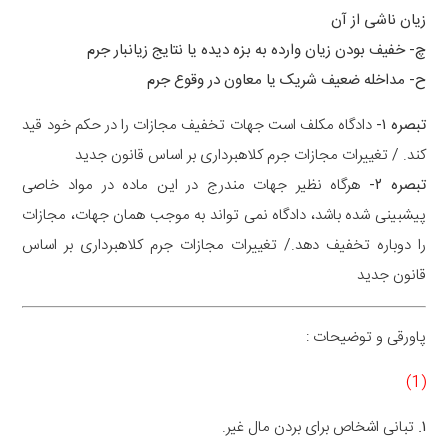
زیان ناشی از آن
چ- خفیف بودن زیان وارده به بزه دیده یا نتایج زیانبار جرم
ح- مداخله ضعیف شریک یا معاون در وقوع جرم
تبصره ۱-
دادگاه مکلف است جهات تخفیف مجازات را در حکم خود قید
کند. / تغییرات مجازات جرم کلاهبرداری بر اساس قانون جدید
تبصره ۲-
هرگاه نظیر جهات مندرج در این ماده در مواد خاصی
پیشبینی شده باشد، دادگاه نمی تواند به موجب همان جهات، مجازات
را دوباره تخفیف دهد./ تغییرات مجازات جرم کلاهبرداری بر اساس
قانون جدید
پاورقی و توضیحات :
(1)
۱.
ﺗﺒﺎﻧﯽ ﺍﺷﺨﺎﺹ ﺑﺮﺍﯼ ﺑﺮﺩﻥ ﻣﺎﻝ ﻏﯿﺮ.