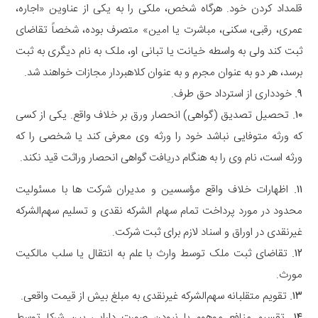
ﻗﻠﻤﺪﺍﺩ ﮐﺮﺩﻥ ﺧﻮﺩ. هرگاه شخص، ملکی را به یکی از عناوین «اجاره،
عمری، رقبی، سکنی، مباشرت یا امین» متصرف بوده، شخصاً تقاضای
ثبت کند ولی به واسطه خیانت یا تبانی او، ملک به نام دیگری به ثبت
برسد، هر دو به عنوان مجرم و به عنوان کلاهبردار مجازات خواهند شد.
۹
.
ﺧﻮﺩﺩﺍﺭﯼ ﺍﺯ ﺍﺳﺘﺮﺩﺍﺩ ﺣﻖ ﻃﺮﻑ.
۱۰
.
ﺗﺤﺼﯿﻞ ﺗﺼﺪﯾﻖ (گواهی) ﺍﻧﺤﺼﺎﺭ ﻭﺭﻕ ﺑﺮ ﺧﻼﻑ ﻭﺍﻗﻊ. یکی از کسی
که ورثه متوفایی نباشد خود را ورثه وی معرفی کند یا شخصی را که
ورثه است، نام وی را به هنگام دریافت گواهی انحصار وراثت قید نکند.
۱۱
.
ﺍﻇﻬﺎﺭﺍﺕ ﺧﻼﻑ ﻭﺍﻗﻊ ﻣؤﺳﺴﯿﻦ ﻭ ﻣﺪﯾﺮﺍﻥ ﺷﺮﮐﺖ ﻫﺎ ﺑﺎ ﻣﺴﺌﻮﻟﯿﺖ
ﻣﺤﺪﻭﺩ ﺩﺭ ﻣﻮﺭﺩ ﭘﺮﺩﺍﺧﺖ ﺗﻤﺎﻡ ﺳﻬﺎﻡ ﺍﻟﺸﺮﮐﻪ ﻧﻘﺪﯼ ﻭ ﺗﺴﻠﯿﻢ ﺳﻬﻢ‌ﺍﻟﺸﺮﮐﻪ
ﻏﯿﺮﻧﻘﺪﯼ ﺩﺭ ﺍﻭﺭﺍﻕ ﻭ ﺍﺳﻨﺎﺩ ﻻﺯﻡ ﺑﺮﺍﯼ ﺛﺒﺖ ﺷﺮﮐﺖ.
۱۲
.
ﺗﻘﺎﺿﺎﯼ ﺛﺒﺖ ﻣﻠﮏ ﺗﻮﺳﻂ ﻭﺍﺭﺙ ﺑﺎ ﻋﻠﻢ ﺑﻪ ﺍﻧﺘﻘﺎﻝ ﯾﺎ ﺳﻠﺐ ﻣﺎﻟﮑﯿﺖ
ﻣﻮﺭﺙ.
۱۳
.
ﺗﻘﻮﯾﻢ ﻣﺘﻘﻠﺒﺎﻧﻪ ﺳﻬﻢ‌ﺍﻟﺸﺮﮐﻪ ﻏﯿﺮﻧﻘﺪﯼ ﺑﻪ ﻣﺒﻠﻎ ﺑﯿﺶ ﺍﺯ ﻗﯿﻤﺖ ﻭﺍﻗﻌﯽ.
۱۴
.
ﺗﻘﺴﯿﻢ ﻣﻨﺎﻓﻊ ﻣﻮﻫﻮﻡ ﺑﺎ ﻧﺒﻮﺩﻥ ﺻﻮﺭﺕ ﺩﺍﺭﺍﯾﯽ ﺑﯿﻦ ﺷﺮﮐﺎ ﺗﻮﺳﻂ