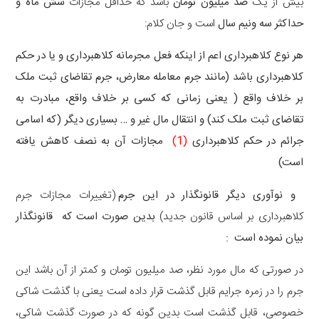
بیش از یک
صد میلیون تومان
باشد که حداقل مجازات
شش ماه و
حداکثر سه ونیم سال
است و جان کلام:
هر نوع کلاهبرداری اعم از اینکه فعل مجرمانه کلاهبرداری و یا در حکم
کلاهبرداری باشد (مانند جرم معامله معارض، جرم تقاضای ﺛﺒﺖ ﻣﻠﮏ
ﺑﺮ ﺧﻼﻑ ﻭﺍﻗﻊ ( یعنی زمانی که کسی بر خلاف واقع، مبادرت به
تقاضای ثبت ملک کند) و انتقال مال غیر و … بسیاری دیگر (که اسامی
جرائم در حکم کلاهبرداری
(1)
مجازات آن به نصف کاهش یافته
است)
و نوآوری دیگر قانونگذار در این جرم
(تغییرات مجازات جرم
کلاهبرداری بر اساس قانون جدید)
بدین صورت است که قانونگذار
بیان نموده است :
در صورتی که مال مورد نظر، صد میلیون تومان و کمتر از آن باشد این
جرم را در زمره جرایم قابل گذشت قرار داده است یعنی با گذشت شاکی
خصوصی، قابل گذشت است بدین گونه که در صورت گذشت شاکی،