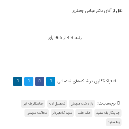
نقل از آقای دکتر عباس جعفری
رتبه: 4.8 از 966 رأی
اشتراک‌گذاری در شبکه‌های اجتماعی
برچسب‌ها::
باز داشت متهمان
تحصیل ادله
جنایتکار یقه آبی
جنایتگار یقه سفید
حکم جلب
متهم کلاهبردار
محاکمه متهمان
یقه سفید