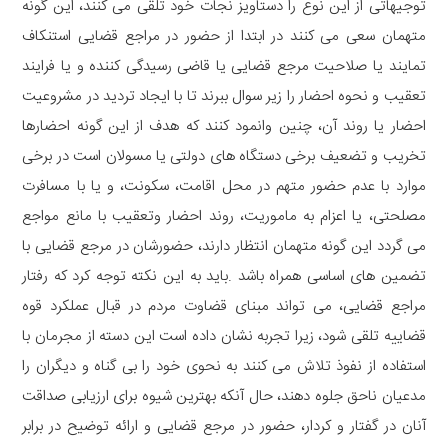
توجیهاتی از این نوع را دستاویز نجات خود تلقی می کنند، این گونه
متهمان سعی می کنند در ابتدا از حضور در مراجع قضایی استنکاف
تمایند یا صلاحیت مرجع قضایی یا قاضی رسیدگی کننده و یا فرایند
تعقیب و نحوه احضار را زیر سوال ببرند تا با ایجاد تردید در مشروعیت
احضار یا روند آن، چنین وانمود کنند که هدف از این گونه احضارها
تخریب و تضعیف برخی دستگاه های دولتی یا مسولان است در برخی
موارد با عدم حضور متهم در محل اقامت، سکونت، و یا با مسافرت
مصلحتی، یا اعزام به ماموریت، روند احضار وتعقیب با مانع مواجع
می گردد این گونه متهمان انتظار دارند، حضورشان در مرجع قضایی با
تضمین های اساسی همراه باشد .باید به این نکته توجه کرد که رفتار
مراجع قضایی، می تواند مبنای قضاوت مردم در قبال عملکرد قوه
قضاییه تلقی شود، زیرا تجربه نشان داده است این دسته از مجرمان با
استفاده از نفوذ تلاش می کنند به نحوی خود را بی گناه و دیگران را
مدعیان ناحق جلوه دهند، حال آنکه بهترین شیوه برای ارزیابی صداقت
آنان در گفتار و کردار، حضور در مرجع قضایی و ارائه توضیح در برابر