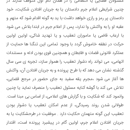
مسئولان قضایی یا انتظامی را در همان گام اول متوقف سازند در
چنین شرایطی اعلام جرم دادستان یا به جریان افتادن شکایت، خود
دادستان پر رمز و رازی خواهد داشت با ید به گونه اقدام شود که متهم و
عقبه او را به واکنش وا ندارد، پس از اعلام جرم در ابتدا بلاش می شود
با ارعاب قاضی یا ماموران تعقیب و یا تهدید شاکی، اولین اولین
حرکت در نطفه خاموش گردد با وجود تمامی این تنگنا ها حمایت از
عملکرد قانونی قضات و ظابطان و همچنین قوی بودن ادله و مستندات
اتهامی، می تواند راه دشوار تعقیب را هموار سازد، تجربه ی سی سال
گذشته نشان می دهد که با طرح پرونده و به جریان افتادن آن، واکنش
ها آغاز می شود ،مجرم یقه سفید به جای حضور در مرجع قضایی،
تلاش می کند با گوشه کنایه مسئول تعقیب را منصرف نماید یا چنین
وانمود کند که شکایت و با گزارش های اعلامی، از اساس بی مبنا است.
طولانی شدن روند رسیدگی، از عدم امکان تعقیب یا دشوار بودن
تعقیب این گونه متهمان حکایت دارد . موفقیت در طرحشکایت یا به
جریان افتادن اعلام جرم، اولین گام در پیشبرد پرونده است، اقتدار