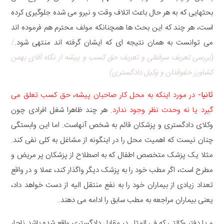
بحثهایی که به هر حال باعث اتلاف وقت و نیرو می شده جلوگیری کرده
است، هر چند که این بحث ها همچنانکه مولف محترم هم فرموده اند
می توانست به همان نتیجه ای که ایشان گرفته اند منتهی شود.
/
(
بررسی تعریف سرقفلی و تعریف حق کسب و پیشه از نگاه آقای بهمن
کشاورز حقوقدان و وکیل دادگستری)
ثانیا-
در مورد اینکه به محل کار صاحبان پیشه، حق کسب تعلق می
گیرد یا نه وحدت نظر وجود ندارد
. هر چند ظاهرا شغل افرادی چون
وکلای دادگستری و پزشکان قائم به شخص آنهاست. اما این وابستگی
چنان نیست که اهمیت محل را در اینگونه از مشاغل به کلی نفی کند.
مثلا یک پزشک متخصص اطفال که به اصطلاح از پزشکان پر مریض و
مطرح است، اگر مطب خود را به پزشک دیگر واگذار کند، عملا و در واقع
تعداد زیادی از بیماران خود را به نفع منتقل الیه از دست خواهد داد،
یعنی بیماران مراجعه به مطب سابق را ادامه می دهند.
و یا دفتر وکالتی که فی المثل در مقابل دادگستری واقع شده باشد ناچار