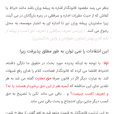
بنظر می رسد مقصود قانونگذار اشاره به پیشه وران باشد مانند خیاط یا
کفاش که از حیث مقررات اجاره و سرقفلی در زمره بازرگانان در می آیند،
زیرا مشتریان پیشه وران نیز تا اندازه ای به اعتبار موسسه، به محل
رجوع می کنند.
/ (
بررسی تعریف سرقفلی و تعریف حق کسب و پیشه از
نگاه آقای بهمن کشاورز حقوقدان و وکیل دادگستری)
این انتقادات را نمی توان به طور مطلق پذیرفت زیرا:
اولا-
با توجه به اینکه پدیده مورد بحث در حقوق ما تازگی داشته،
احتیاط اقتضا می کرده که قانونگذار فصاحت کلام را فدای رفع شبهات
کند. به عبارت دیگر اگر در قانون صرفا
حق تجارت
گفته می شد به هر
تقدیر جای این مناقشه که
کسبه هم از این حق برخوردار هستند یا نه؟
و تعریف کاسب چیست؟
و … باقی می ماند. لکن با تصریح به حق
کسب دیگر جایی برای احتجاج و بحث باقی نمی ماند.
به این ترتیب قانونگذار به قیمت متهم شد به لغو گفتن از مطرح شدن