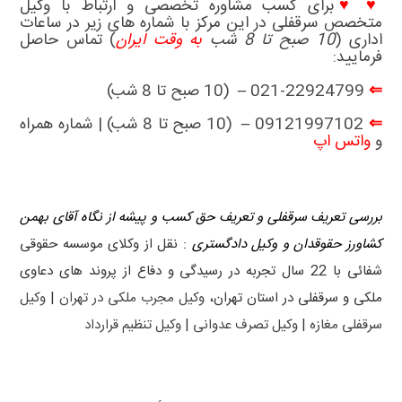
♥ ♥
برای کسب مشاوره تخصصی و ارتباط با
وکیل
متخصص سرقفلی
در این مرکز با شماره های زیر در ساعات
اداری (
10 صبح تا 8 شب
به وقت ایران
) تماس حاصل
فرمایید:
⇐
021-22924799 – (10 صبح تا 8 شب)
⇐
09121997102 – (10 صبح تا 8 شب) | شماره همراه
و
واتس اپ
بررسی تعریف سرقفلی و تعریف حق کسب و پیشه از نگاه آقای بهمن
کشاورز حقوقدان و وکیل دادگستری
: نقل از وکلای موسسه حقوقی
شفائی با 22 سال تجربه در رسیدگی و دفاع از پروند های دعاوی
ملکی و سرقفلی در استان تهران،
وکیل مجرب ملکی در تهران
|
وکیل
سرقفلی مغازه
|
وکیل تصرف عدوانی
|
وکیل تنظیم قرارداد