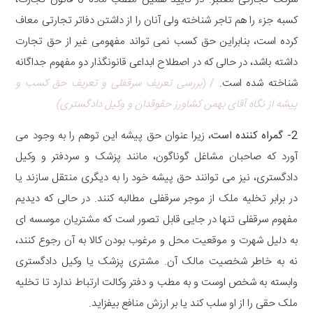
کسبه جزء را هم تاجر شناخته ولی آنان را از داشتن دفاتر تجارتی معاف
کرده است، بنابراین حق کسب نمی تواند مفهومی غیر از حق تجارت
داشته باشد، در حالی که در اصطلاح ابداعی قانونگذار دو مفهوم جداگانه
شناخته شده است.
/ (
بررسی تعریف سرقفلی و تعریف حق کسب و
پیشه از نگاه آقای بهمن کشاورز حقوقدان و وکیل دادگستری)
2- گمراه کننده است
، زیرا عنوان حق پیشه این توهم را به وجود می
آورد که صاحبان مشاغل گوناگون، مانند پزشک و سردفتر و وکیل
دادگستری، نیز می توانند حق پیشه خود را به دیگری منتقل سازند یا
در برابر تخلیه ملک از موجر سرقفلی مطالبه کنند. در حالی که دیدیم
مفهوم سرقفلی تنها در جایی قابل تصور است که مشتریان موسسه ای
به دلیل شهرت و موقعیت محل و مرغوب بودن کالا به آن رجوع کنند،
نه به خاطر شخصیت مالک آن. مشتری پزشک یا وکیل دادگستری
وابسته به شخص اوست و به مطب و دفتر وکالت ارتباط ندارد تا تخلیه
ملک حقی را از او سلب کند یا بر ارزش منافع بیفزاید.