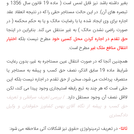
بغیر داشته باشد نیز قابل لمس است ( ماده 19 قانون سال 1356 و
تبصره های آن). در این حالت مستاجر حقی را که در نتیجه انعقاد عقد
اجاره برای وی ایجاد شده یا با رضایت مالک و یا به حکم محکمه ( در
صورت راضی نشدن مالک ) به غیر منتقل می کند. بنابراین در اینجا
حق تقدم در اجاره کردن محل کسبی خود
مطرح نیست بلکه
اختیار
انتقال منافع ملک غیر
مطرح است.
همچنین آنجا که در صورت انتقال عین مستاجره به غیر، بدون رعایت
شرایط ماده 19 سابق الذکر، نصف حق کسب و پیشه به مستاجر یا
متصرف پرداخت می شود، سخن از حق تقدم در اجاره نیست بلکه این
حقی است که هر چند به تبع رابطه استیجاری وجود پیدا می کند، لکن
لااقل نصف آن وجود مستقل دارد.
/
بررسی تعریف سرقفلی و تعریف
حق کسب و پیشه از نگاه آقای بهمن کشاورز حقوقدان و وکیل
دادگستری
ثالثا-
در تعریف
ترمینولوژی حقوق
نیز اشکالات آتی ملاحظه می شود: