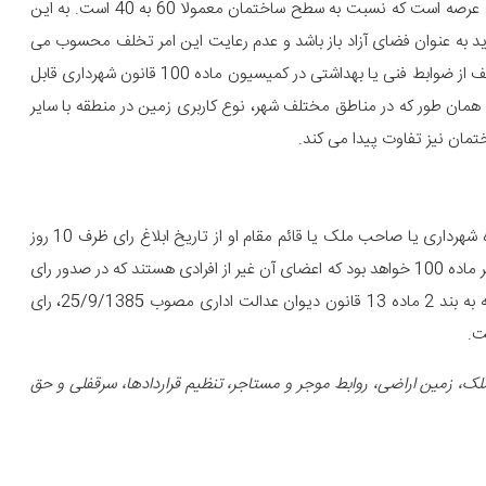
پیشروی طولی به معنای میزان حدود جهت احداث بنا ضربدر طول عرصه است که نسبت به سطح ساختمان معمولا 60 به 40 است. به این
 کرد و بقیه باید به عنوان فضای آزاد باز باشد و عدم رعایت این امر تخلف محسوب می
شود. این تخلف تحت عنوان تخلف از اصول شهرسازی و بعضاٌ تخلف از ضوابط فنی یا بهداشتی در کمیسیون ماده 100 قانون شهرداری قابل
ن طور که در مناطق مختلف شهر، نوع کاربری زمین در منطقه با سایر
ان نیز تفاوت پیدا می کند.
، هر گاه شهرداری یا صاحب ملک یا قائم مقام او از تاریخ ابلاغ رای ظرف 10 روز
نسبت به آن رای اعتراض کند، مرجع رسیدگی به این کمیسیون دیگر ماده 100 خواهد بود که اعضای آن غیر از افرادی هستند که در صدور رای
قبلی شرکت داشته اند، رای این کمیسیون قطعی است ولی با توجه به بند 2 ماده 13 قانون دیوان عدالت اداری مصوب 25/9/1385، رای
ک، زمین اراضی، روابط موجر و مستاجر، تنظیم قراردادها، سرقفلی و حق