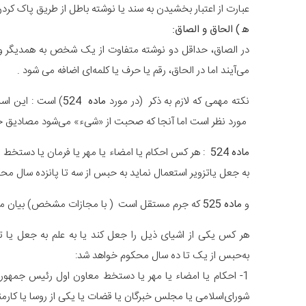
عبارت از اعتبار بخشیدن به سند یا نوشته باطل از طریق پاک کرد
ه‍ ) الحاق و الصاق:
در الصاق، حداقل دو نوشته متفاوت از یک شخص به همدیگر و
می‌آیند اما در الحاق، رقم یا حرف یا کلمه‌ای اضافه می شود .
نکته مهمی که لازم به ذکر (در مورد
ماده 524
) است : این اس
مورد نظر است اما آنجا که صحبت از «شی‌ء» می‌شود مصادیق خا
ماده 524
: هر کس احکام یا امضاء یا مهر یا فرمان یا دستخط مقا
به جعل یا‌تزویر استعمال نماید به حبس از سه تا پانزده سال م
و
ماده 525
که جرم مستقل است ( با مجازات مشخص) بیان می 
هر کس یکی از اشیای ذیل را جعل کند یا به علم به جعل یا تز
به‌حبس از یک تا ده سال محکوم خواهد شد:
1- احکام یا امضاء یا مهر یا دستخط معاون اول رئیس جمهور 
شورای‌اسلامی یا مجلس خبرگان یا قضات یا یکی از روسا یا کار