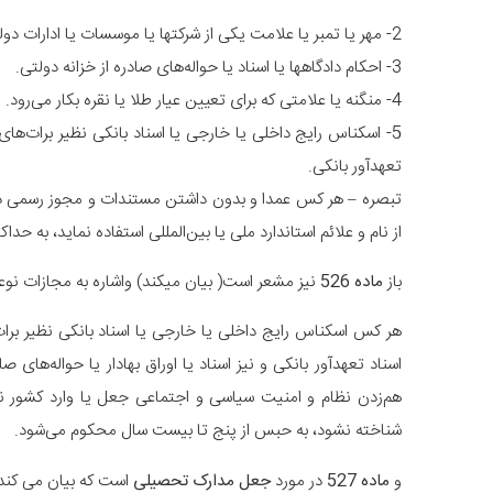
2- مهر یا تمبر یا علامت یکی از شرکتها یا موسسات یا ادارات دولتی یا نهادهای انقلاب اسلامی.
3- احکام دادگاهها یا اسناد یا حواله‌های صادره از خزانه دولتی.
4- منگنه یا علامتی که برای تعیین عیار طلا یا نقره بکار می‌رود.
5- اسکناس رایج داخلی یا خارجی یا اسناد بانکی نظیر برات‌های 
تعهدآور بانکی.
تبصره – هر کس عمدا و بدون داشتن مستندات و مجوز رسمی داخل
از نام و‌ علائم استاندارد ملی یا بین‌المللی استفاده نماید، به حداک
باز
ماده 526
نیز مشعر است( بیان میکند) واشاره به مجازات نو
هر کس اسکناس رایج داخلی یا خارجی یا اسناد بانکی نظیر برات‌
اسناد تعهدآور بانکی و نیز اسناد یا اوراق بهادار یا حواله‌های ص
هم‌زدن نظام‌ و امنیت سیاسی و اجتماعی جعل یا وارد کشور ن
شناخته نشود، به حبس از پنج تا‌ بیست سال محکوم می‌شود.
و
ماده 527
در مورد
جعل مدارک تحصیلی
است که بیان می کند 