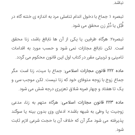
نباشد.
تبصره ۱: جماع با دخول اندام تناسلی مرد به اندازه ی ختنه گاه در
قُبُل یا دُبُر زن محقق می شود.
تبصره۲: هرگاه طرفین یا یکی از آن ها نابالغ باشد، زنا محقق
است. لکن نابالغ مجازات نمی شود و حسب مورد به اقدامات
تامینی و تربیتی مقرر در کتاب اول این قانون محکوم می گردد.
ماده
۲۲۲
قانون مجازات اسلامی
:
جماع با میت، زنا است مگر
جماع زوج با زوجه متوفای خود که زنا نیست. لکن موجب سی و
یک تا هفتاد و چهار ضربه شلاق تعزیری درجه شش می شود.
ماده
۲۲۳
قانون مجازات اسلامی
:
هرگاه متهم به زنا، مدعی
زوجیت یا وطی به شبهه باشد× ادعای وی بدون بینه یا سوگند
پذیرفته می شود مگر آن که خلاف آن با حجت شرعی لازم ثابت
شود.