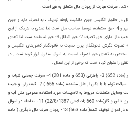
سرقت عبارت از ربودن مال متعلق به غیر است .
ثال در حقوق انگلیس چون مالکیت رابطه نزدیک ، به تصرف دارد و چون
مالکیت افراد در برگیرنده : 1- حق تصرف 2- حق انتقال 3- حق تغییر و 4- حق استفاده، توسط صاحب مال است لذا تعدی به هریک از این
محسوب می شود و یا در حقوق آمریکا مالکیت صاحب مال دارای حق تصرف 2- حق انتقال 3- حق استفاده است لذا تعدی
اوت نگرش قانونگذار ایران نسبت به قانونگذار کشورهای انگلیس و
مختص به تعدی حق تصرف نسبت به اموال منقول ابراز کرده است . در
 را عنوان کرده است که برخی از این اعمال :
1-سرقـت جمعی توام با آزار (ماده 651) 2-سرقت همراه با آزار (ماده 652) 3- راهزنی (653 و ماده 281) 4- سرقت جمعی شبانه و
مسلحانه (654 و ماده 281) 5- شروع به سرقت( ماده 122) 6- سرقت توام با با یکی ار علل مشدده (ماده 656 ) 7- کیف زنی و جیب
 657) 8- سرقت در شرایط بحرانی (ماده 658) 9- سرقت وسایل متعلقات مربوط به تاسیسات مورد استفاده عمومی مثل آب و
برق و گاز و..( ماده 659) 10 سرقت استفاده غیر مجاز از آب و برق تلفن و گاز(ماده 660 :اصلاحی 22/8/1387) 11- مداخله در اموال
مسروقه ( ماده 662 ) 11- سرقت ساده ( ماده 661) 12 – مداخله در اموال توقیف شده( ماده 663) 13- ربودن صرف مال دیگری ( ماده