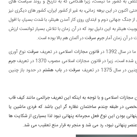
تص به کشور ما نیست، زیرا هنگامی که به تاریخ و روند سیاست های
ی اکنون در این برهه زمانی، به غیر از کشور ایران، کشور های دیگری نیز
از جنگ جهانی دوم و ابتدای روی کار آمدن هیتلر، با شدت بسیار، با افول
بیت هیتلر به این دلیل بود که در آن زمان با تلاش بسیار توانست ارزش
ت در آن زمان آمار
جرم سرقت
در آلمان هم بالا بوده است.
ال 1392 در
قانون مجازات اسلامی
در تعریف
سرقت
نوع آوری
ه است، زیرا در قانون مجازات اسلامی مصوب 1370 در تعریف
جرم
ال 1375 در تعریف
سرقت
در
باب هشتم
در حدود باز چنین
رت از ربودن مال بطور پنهانی و در سال 1375 قانون مجازات اسلامی و با توجه به اینکه این تعریف جرائمی مانند کیف قاب
شخصی در طبقه چندم ساختمان نظاره گر این باشد که فردی ماشین یا
نهانی بودن این نوع فعل مجرمانه پنهانی نبود لذا بسیاری از شکایت ها
 عنصر پنهانی نبود، رد می شد و منجر به
قرار منع تعقیب
می شد.