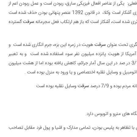
فعلی: یکی از عناصر افعال فیزیکی سارق، ربودن است و عمل ربودن اعم از
۱-براشتن مال دیگری بطور پنهان و مخفیانه ۲ -برداشتن مال دیگری آشکار است وکلا، در قانون 1392 عنصر پنهانی بودن حذف شده است
گری شده است، آشکار است که باز هم ارتکاب فعل مجرمانه
سرقت
گسترده
دیگری تحت عنوان
سرقت
هویت در زمره این بزه، جرم انگاری شده است و
ابل توجه نیز دارد، به عنوان مثال طبق آمار سال 2016 در آمریکا از هویت پانزده میلیون نفر سوء استفاده شده است و به تعبیر
هویت رخ داده است و طبق آمار سال 2016 که 3/1 در صد در این سال آمار جرائم، کاهش یافته بوده اما از هشت میلیون
سرقت
وسایل نقلیه بوده است
ه های مترو و اتوبوس دارد.
با تظاهر به پلیس بودن، تمامی مدارک و اشیا و پول فرد مقابل تصاحب