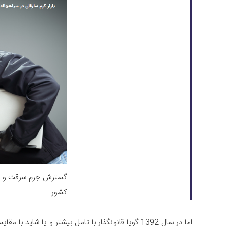
گسترش جرم سرقت و بازا
کشور
اما در سال 1392 گویا قانونگذار با تامل بیشتر و یا شاید با مقایسه تعاریف کشورهای دیگر مانند انگلستان و آمریکا به نقص تعریف جرم