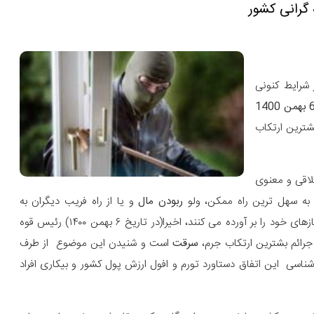
 گرانی کشور
شرایط کنونی
همن 1400
بشترین ارتکاب
خلاقی و معنوی
 به سهل ترین راه ممکن، ولو
ربودن مال
و یا از راه فریب دیگران به
و تحصیل مال دیگری بدون رضایت صاحبش ….. نیازهای خود را بر آورده می کنند، اخیرا(در تاریخ ۶ بهمن ۱۴۰۰) رئیس قوه
 جرائم بشترین ارتکاب جرم،
سرقت
است و شنیدن این موضوع از طرف
اسی این اتفاق دستاورد تورم و افول ارزش پول کشور و بیکاری افراد