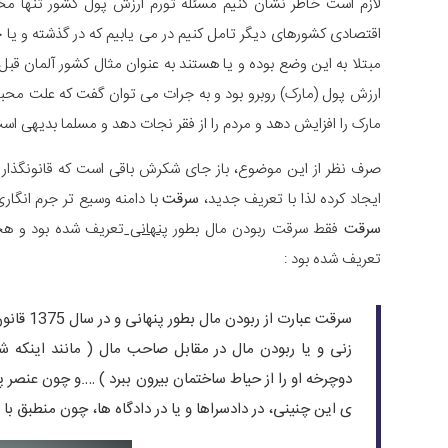
لازم است خاطر نشان کنیم مسئله تورم ارزش پول کشور تنها مخ
اقتصادی کشورهای دیگر تامل کنیم در می یابیم که در گذشته و یا حت
مبتلا به این وضع بوده و یا هستند به عنوان مثال کشور آلمان قبل 
ارزش پول (مارک) روبرو بود و به جرات می توان گفت که علت محبو
مارک را افزایش دهد و مردم را از فقر نجات دهد و مسلما بدیهی اس
صرف نظر از این موضوع، باز جای شکرش باقی است که قانونگذار ما در س
ایجاد کرده لذا با تعریف جدید،
سرقت
با دامنه وسیع تر جرم انگاری شد
سرقت
فقط سرقت ربودن مال بطور
پنهانی
تعریف شده بود و هچنین در س
تعریف شده بود :
سرقت عبا
زنی و یا ربودن مال در مقابل صاحب مال ( مانند اینکه 
دوچرخه او را از حیاط ساختمان بیرون ببرد ) ….و چون عنصر پ
ی این چنینی، در دادسراها و یا در دادگاه ها، چون منطبق با