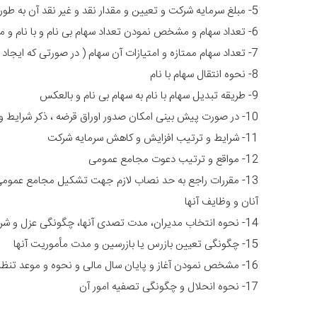
5- مبلغ سرمایه شرکت و تعیین و مقدار نقد و غیر نقد آن به طور تفکیک
6- تعداد سهام و مشخص نمودن تعداد سهام بی نام و با نام و مبلغ اسم آن
7- تعداد سهام ممتازه و امتیازات آن سهام ( در صورتی که ایجاد سهام ممتازه مورد نظر باشد).
8- نحوه انتقال سهام با نام
9- طریقه تبدیل سهام با نام به سهام بی نام و بالعکس
10- در صورت پیش بینی امکان صدور اوراق قرضه ، ذکر شرایط و ترتیبات آن
11- شرایط و ترتیب افزایش و کاهش سرمایه شرکت
12- مواقع و ترتیب دعوت مجامع عمومی
13- مقررات راجع به حد نصاب لازم جهت تشکیل مجامع عمومی ، 
آنان و وظایف آنها
14- نحوه انتخاب مدیران، مدت تصدی آنها، چگونگی عزل و شرح وظایف آنها
15- چگونگی تعیین بازرس یا بازرسین و مدت مأموریت آنها
16- مشخص نمودن آغاز و پایان سال مالی و نحوه و موعد تنظیم ترازنامه و حساب سود و زیان و چگونگی تقسیم آن
17- نحوه انحلال و چگونگی تصفیه امور آن