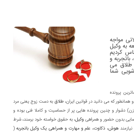
تی مواجه
عه به
وکیل
اس کردیم
، باتجربه و
طلاق
می
شویی شما
اترین پرونده
همانطور که می دانید در قوانین ایران،
طلاق
به دست زوج یعنی مرد
ن) دشوار و چنین پرونده هایی پر از حساسیت و کاملا فنی بوده و
قضایی بدون حضور و همراهی
وکیل
، به حقوق خواسته خود برسند، شرط
نیازمند
هوش، ذکاوت، علم و مهارت و همراهی یک وکیل باتجربه
(