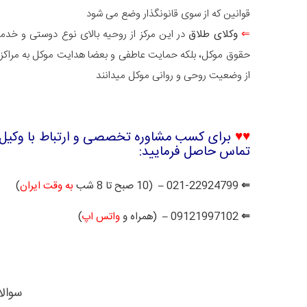
قوانین که از سوی قانونگذار وضع می شود
⇐
وکلای طلاق
در این مرکز از روحیه بالای نوع دوستی و خدمت
حقوق موکل، بلکه حمایت عاطفی و بعضا هدایت موکل به مراکز م
از وضعیت روحی و روانی موکل میدانند
♥
♥
برای کسب مشاوره تخصصی و ارتباط با
وکیل
تماس حاصل فرمایید:
⇐ 021-22924799 – (10 صبح تا 8 شب
به وقت ایران
)
⇐ 09121997102 – (همراه و
واتس اپ
)
سوالا