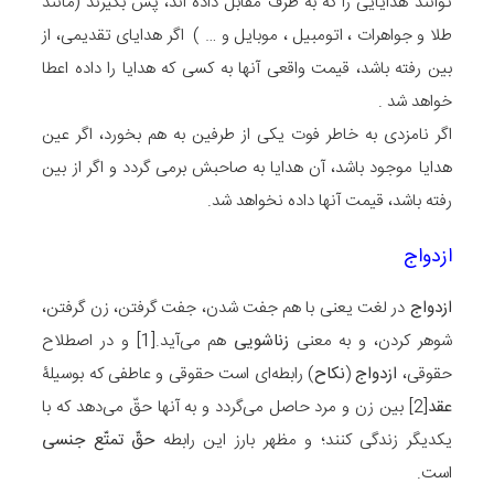
توانند هدایایی را که به طرف مقابل داده اند، پس بگیرند (مانند
طلا و جواهرات ، اتومبیل ، موبایل و … ) اگر هدایای تقدیمی، از
بین رفته باشد، قیمت واقعی آنها به کسی که هدایا را داده اعطا
خواهد شد .
اگر نامزدی به خاطر فوت یکی از طرفین به هم بخورد، اگر عین
هدایا موجود باشد، آن هدایا به صاحبش برمی گردد و اگر از بین
رفته باشد، قیمت آنها داده نخواهد شد.
ازدواج
ازدواج
در لغت یعنی با هم جفت شدن، جفت گرفتن، زن گرفتن،
شوهر کردن، و به معنی
زناشویی
هم می‌آید.[1] و در اصطلاح
حقوقی،
ازدواج
(
نکاح
) رابطه‌ای است حقوقی و عاطفی که بوسیلۀ
عقد
[2] بین زن و مرد حاصل می‌گردد و به آنها حقّ می‌دهد که با
یکدیگر زندگی کنند؛ و مظهر بارز این رابطه
حقّ تمتّع جنسی
است.