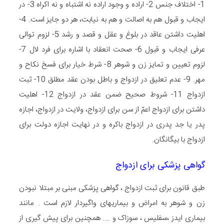
1- اختلاف جنس 2- اراده و وجود اراده نه اشتباه و نه اکراه 3- در
ایجاب و قبول هم به اصالت و هم به نیابت، هر دو جایز است. 4-
اهلیت داشتن عاقد در بلوغ و عقل و قصد و رشد 5- لزوم توالی
عرفی ایجاب و قبول 6- صحت انعقاد با اشاره برای فرد لال 7-
لزوم تعیین و تمایز زن و شوهر 8- شرط خیار برای فسخ نکاح و
مهر. 9- عدم تعلیق در ازدواج و باطل بودن عقد مطلق 10- ثبت
ازدواج 11- شروط صحیح ضمن عقد در ازدواج 12- اهلیت
داشتن برای ازدواج اعمّ از سن برای ازدواج، ولایت در ازدواج، اجازه
پدر یا جد پدری در ازدواج باکره و در نهایت اجازه دولت برای
ازدواج با بیگانگان.
گواهی پزشکی برای ازدواج
طبق قانون برای ثبت ازدواج ، گواهی پزشکی مبنی بر مبتلا نبودن
زن و شوهر به امراض و بیماریهای واگیردار لازم است . مانند
بیماری ایدز ،سفلیس ، سوزاک و …. همچنین برای پیش گیری از