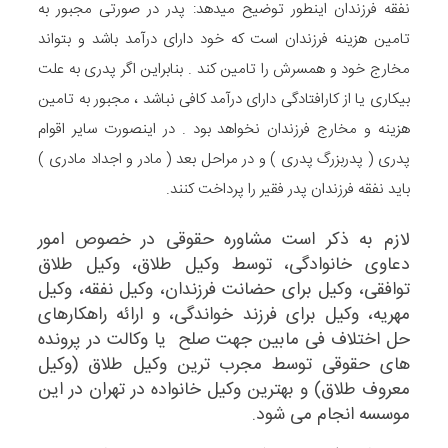
نفقه فرزندان اینطور توضیح میدهد: پدر در صورتی مجبور به
تامین هزینه فرزندان است که خود دارای درآمد باشد و بتواند
مخارج خود و همسرش را تامین کند . بنابراین اگر پدری به علت
بیکاری یا از کارافتادگی دارای درآمد کافی نباشد ، مجبور به تامین
هزینه و مخارج فرزندان نخواهد بود . در اینصورت سایر اقوام
پدری ( پدربزرگ پدری ) و در مراحل بعد ( مادر و اجداد مادری )
باید نفقه فرزندان پدر فقیر را پرداخت کنند.
لازم به ذکر است مشاوره حقوقی در خصوص امور
دعاوی خانوادگی، توسط وکیل طلاق،
وکیل طلاق
توافقی
، وکیل برای حضانت فرزندان،
وکیل نفقه
،
وکیل
مهریه
، وکیل برای فرزند خواندگی، و ارائه راهکارهای
حل اختلاف فی مابین جهت صلح یا وکالت در پرونده
های حقوقی توسط مجرب ترین
وکیل طلاق
(
وکیل
معروف طلاق
) و بهترین
وکیل خانواده
در تهران در این
موسسه انجام می شود.