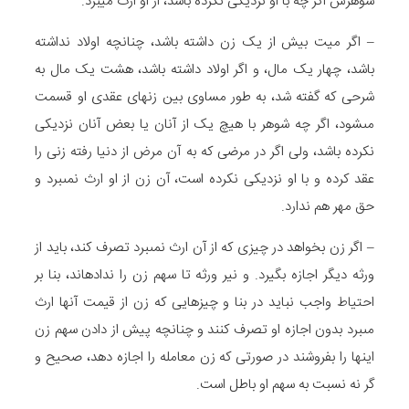
شوهرش اگر چه با او نزدیکى نکرده باشد، از او ارث میبرد.
– اگر میت بیش از یک زن داشته باشد، چنانچه اولاد نداشته
باشد، چهار یک مال، و اگر اولاد داشته باشد، هشت یک مال به
شرحى که گفته شد، به طور مساوى بین زن‏هاى عقدى او قسمت
مى‏شود، اگر چه شوهر با هیچ یک از آنان یا بعض آنان نزدیکى
نکرده باشد، ولى اگر در مرضى که به آن مرض از دنیا رفته زنى را
عقد کرده و با او نزدیکى نکرده است، آن زن از او ارث نمى‏برد و
حق مهر هم ندارد.
– اگر زن بخواهد در چیزى که از آن ارث نمى‏برد تصرف کند، باید از
ورثه دیگر اجازه بگیرد. و نیر ورثه تا سهم زن را نداده‏اند، بنا بر
احتیاط واجب نباید در بنا و چیزهایى که زن از قیمت آنها ارث
مى‏برد بدون اجازه او تصرف کنند و چنانچه پیش از دادن سهم زن
اینها را بفروشند در صورتى که زن معامله را اجازه دهد، صحیح و
گر نه نسبت به سهم او باطل است.