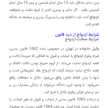
سن دختر حداقل باید 13 سال تمام شمسی و پسر 15 سال تمام
شمسی باشد . اگر دختر و پسری کمتر از اینها باشند و بخواهند
ازدواج
کنند باید با
اجازه پدر
یا پدربزرگ پدری و مراجعه به دادگاه
اقدام کنند .
شرایط ازدواج از دید قانون
شرایط صحّت ازدواج
وکیل خانواده در تهران
در خصوص ماده 1062 قانون مدنی،
شرط وقوع
ازدواج
را، ایجاب و قبول به الفاظی که صریحاً دلالت بر
قصد ازدواج نماید، می‌داند. از لزوم صریح بودن دلالت الفاظ بر
قصد نکاح، نباید نتیجه گرفت که ازدواج عقد تشریفاتی است و
تنها با بیان الفاظ خاص واقع می‌شود. نکاح با معاطات واقع
نمی‌شود. با وجود این، دادگاه می‌تواند از زندگی مشترک زن و
مرد و سایر قرائن وقوع نکاح را احراز کند .
و درماده 1063 قانون مدنی از ایجاب و قبول به طور اصالت یا
نیابت، بحث شده است. ودرماده 1064 قانون مدنی، به موضوع