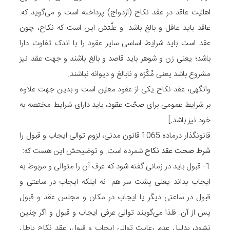
اهلیّت عاقد در عقد نکاح (ازدواج) پرداخته است و می‌گوید که:
عاقد باید عاقل و بالغ باشد. و علّتش این است که نکاح، چون
عقد است باید شرایط اساسی سایر عقود را با اندک تفاوت دارا
باشد؛ یعنی زن و شوهر باید قاصد و بالغ باشند و جهت عقد نیز
مشروع باشد یعنی مُکْرَه و نابالغ و دیوانه نباشند.
وانگهی، عقد نکاح یکی از عقود معیّن است و بدین جهت علاوه
بر شرایط عمومی برای صحّت عقود، باید دارای شرایط مختصه به
خود نیز باشد.]
قانونگذار درماده 1065 قانون مدنی، لزوم توالی ایجاب و قبول را
شرط صحت عقد نکاح
شمرده است. و توضیحش این هست که:
1- قبول باید در زمانی گفته شود که عرف آن را متوالی و مربوط به
ایجاب بداند یعنی پشت سر هم. نه اینکه ایجاب در ساعتی و
قبول در ساعتی دیگر یا ایجاب در مکان و مجلس عقد و قبول
پس از آن. فلذا می‌گویند توالی عرفی ایجاب و قبول و اگر چنین
نشود، بدلیل عدم رعایت توالی ایجاب و قبول، عقد نکاح باطل