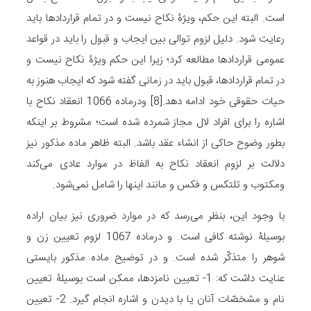
است. البته این حکم، ویژۀ نکاح نیست و در تمام قراردادها باید
رعایت شود. دلیل لزوم توالی بین ایجاب و قبول را باید در قواعد
عمومی قراردادها مطالعه کرد؛ زیرا این حکم ویژۀ نکاح نیست و
در تمام قراردادها، قبول باید در زمانی گفته شود که ایجاب هنوز به
حیات حقوقی خود ادامه دهد.[8] ودرماده 1066 انعقاد نکاح با
اشاره را برای افراد لال مجاز شمرده شده است؛ مشروط بر اینکه
بطور وضوح حاکی از انشاء عقد باشد. البته ظاهر ماده مذکور نیز
دلالت بر لزوم انعقاد نکاح به الفاظ در موارد عادی می‌کند
ومکتوب و تلتکس و فکس و مانند اینها را شامل نمی‌شود.
با وجود این، بنظر می‌رسد که در موارد ضروری نیز بیان اراده
بوسیلۀ نوشته کافی است. و درماده 1067 لزوم تعیین زن و
شوهر را متذکّر شده است. و در توضیح ماده مذکور بایستی
عنایت داشت که: 1- تعیین نامزدها، ممکن است بوسیلۀ تعیین
نام و مشخصّات آنان یا با دیدن و اشاره انجام گیرد. 2- تعیین