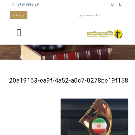
۰۹۱۲۱۹۹۷۱۰۲
20a19163-ea9f-4a52-a0c7-0278be19f158